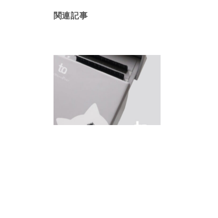
関連記事
新ブランド“to monstar（トゥ モンス
乳がん検
ター）”が登場
monstar（モ
ンスター）
フラットマ